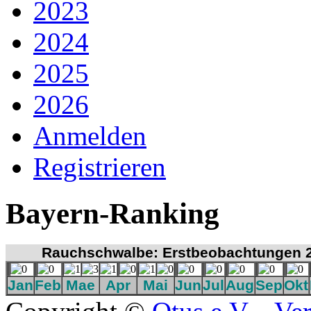
2023
2024
2025
2026
Anmelden
Registrieren
Bayern-Ranking
Rauchschwalbe: Erstbeobachtungen 
Jan
Feb
Mae
Apr
Mai
Jun
Jul
Aug
Sep
Okt