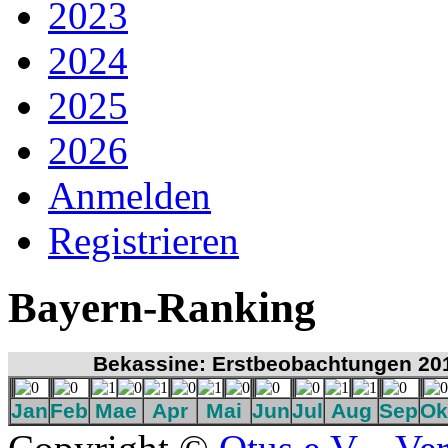
2023
2024
2025
2026
Anmelden
Registrieren
Bayern-Ranking
Bekassine: Erstbeobachtungen 20
Jan
Feb
Mae
Apr
Mai
Jun
Jul
Aug
Sep
Ok