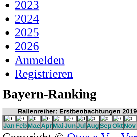
2023
2024
2025
2026
Anmelden
Registrieren
Bayern-Ranking
Rallenreiher: Erstbeobachtungen 2019
Jan
Feb
Mae
Apr
Mai
Jun
Jul
Aug
Sep
Okt
Nov