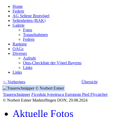
Home
Federn
AG Seltene Brutvögel
Seltenheiten (BAK)
Galerie
Fotos
Tonaufnahmen
Federn
Ranking
OAGs
Diverses
Aufrufe
Otus-Checkliste der Vögel Bayerns
Links
Links
<- Vorheriges
Übersicht
Trauerschnäpper
Ficedula hypoleuca
European Pied Flycatcher
© Norbert Estner Marktoffingen DON, 29.08.2024
Aktuelle Fotos