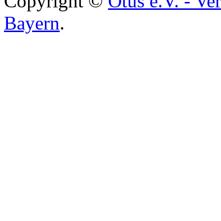
Copyright ©
Otus e.V. - Ve
Bayern
.