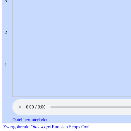
3
2
1
Datei herunterladen
Zwergohreule
Otus scops
Eurasian Scops Owl