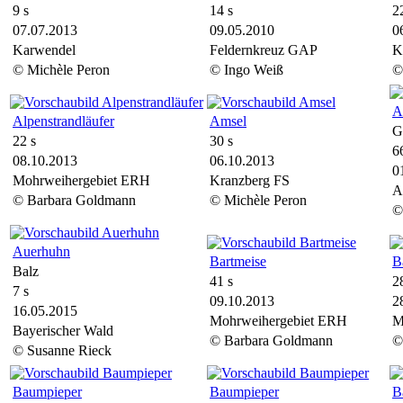
9 s
14 s
2
07.07.2013
09.05.2010
0
Karwendel
Feldernkreuz GAP
K
© Michèle Peron
© Ingo Weiß
©
A
Alpenstrandläufer
Amsel
G
22 s
30 s
6
08.10.2013
06.10.2013
0
Mohrweihergebiet ERH
Kranzberg FS
A
© Barbara Goldmann
© Michèle Peron
©
Auerhuhn
Bartmeise
B
Balz
41 s
2
7 s
09.10.2013
2
16.05.2015
Mohrweihergebiet ERH
M
Bayerischer Wald
© Barbara Goldmann
©
© Susanne Rieck
Baumpieper
Baumpieper
B