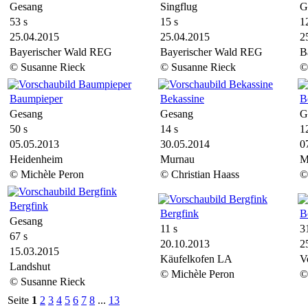
Gesang
Singflug
G
53 s
15 s
1
25.04.2015
25.04.2015
2
Bayerischer Wald REG
Bayerischer Wald REG
B
© Susanne Rieck
© Susanne Rieck
©
Baumpieper
Bekassine
B
Gesang
Gesang
G
50 s
14 s
1
05.05.2013
30.05.2014
0
Heidenheim
Murnau
M
© Michèle Peron
© Christian Haass
©
Bergfink
Bergfink
B
Gesang
11 s
3
67 s
20.10.2013
2
15.03.2015
Käufelkofen LA
V
Landshut
© Michèle Peron
©
© Susanne Rieck
Seite
1
2
3
4
5
6
7
8
...
13