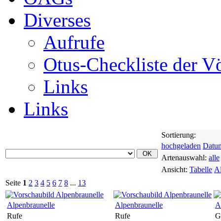
Diverses
Aufrufe
Otus-Checkliste der V
Links
Links
Sortierung:
hochgeladen
Datu
Artenauswahl:
alle
Ansicht:
Tabelle
A
Seite
1
2
3
4
5
6
7
8
...
13
Alpenbraunelle
Alpenbraunelle
A
Rufe
Rufe
G