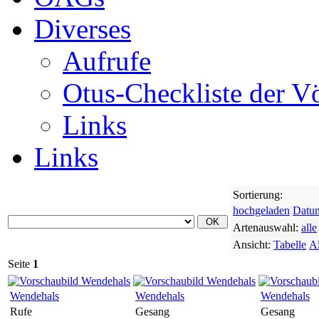
Diverses
Aufrufe
Otus-Checkliste der V
Links
Links
Sortierung:
hochgeladen
Datu
Artenauswahl:
alle
Ansicht:
Tabelle
A
Seite
1
Wendehals
Wendehals
Wendehals
Rufe
Gesang
Gesang